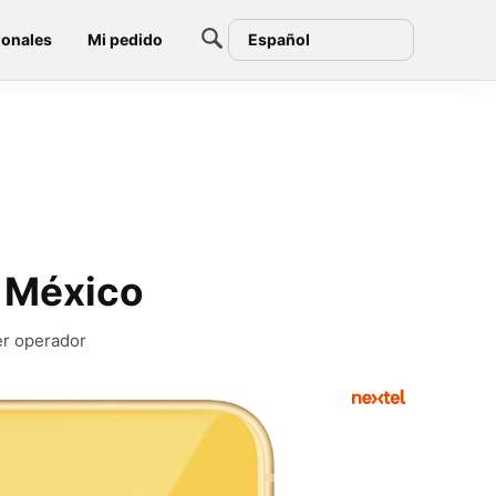
ionales
Mi pedido
Español
 México
er operador