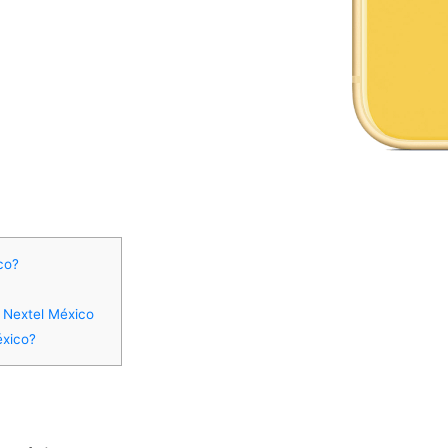
co?
 Nextel México
éxico?