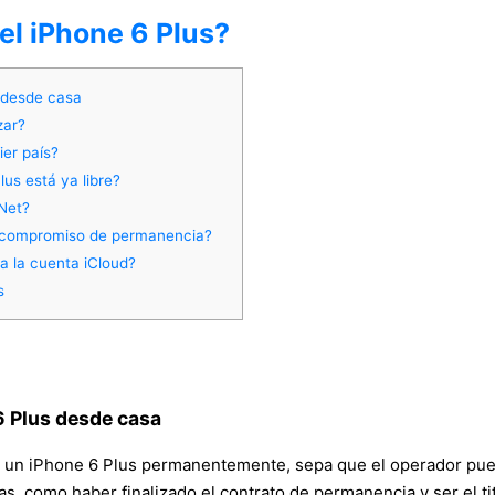
el iPhone 6 Plus?
 desde casa
zar?
ier país?
us está ya libre?
.Net?
e compromiso de permanencia?
na la cuenta iCloud?
s
6 Plus desde casa
ar un iPhone 6 Plus permanentemente, sepa que el operador puede
 como haber finalizado el contrato de permanencia y ser el titu