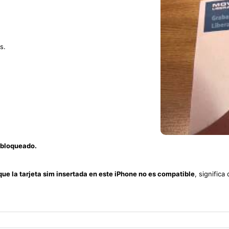
s.
VIDEO TUTORIAL
sbloqueado.
que la tarjeta sim insertada en este iPhone no es compatible
, signific