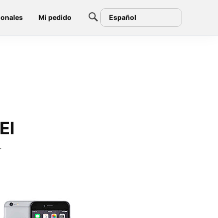
ionales
Mi pedido
Español
EI
r