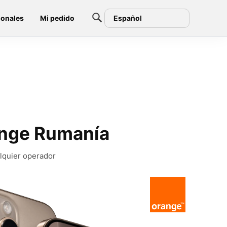
ionales
Mi pedido
Español
ange Rumanía
lquier operador