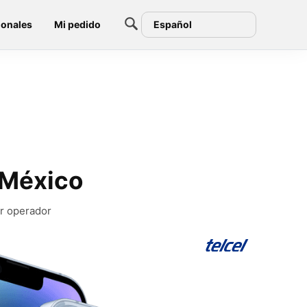
ionales
Mi pedido
Español
 México
er operador