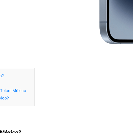
o?
 Telcel México
xico?
 México?