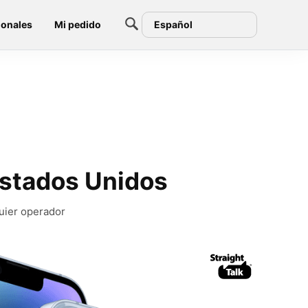
ionales
Mi pedido
Español
Estados Unidos
quier operador