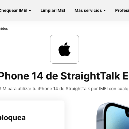
Chequear IMEI
Limpiar IMEI
Más servicios
Profes
nidos
Phone 14 de StraightTalk 
M para utilizar tu iPhone 14 de StraightTalk por IMEI con cual
bloquea