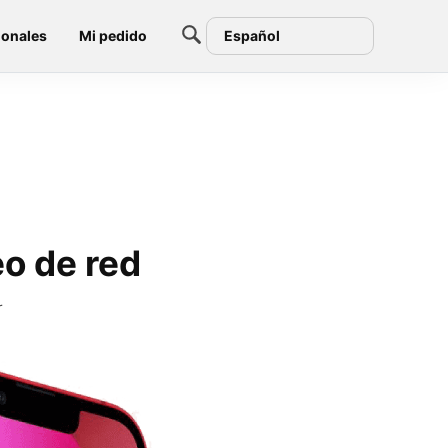
ionales
Mi pedido
Español
eo de red
r