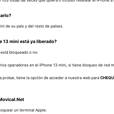
 iOS todas las veces que quiera o incluso resetear el iPhone a l
sarlo?
ni de su país y del resto de países.
e 13 mini está ya liberado?
e está bloqueado o no:
arios operadores en el iPhone 13 mini, si tiene bloqueo de red m
a probar, tiene la opción de acceder a nuestra web para
CHEQUE
Movical.Net
loquear un terminal Apple.