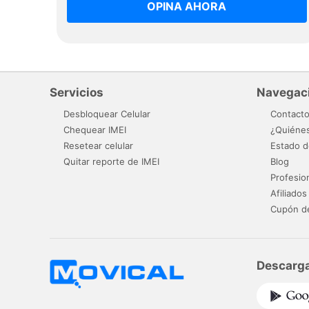
OPINA AHORA
Servicios
Navegac
Desbloquear Celular
Contact
Chequear IMEI
¿Quiéne
Resetear celular
Estado d
Quitar reporte de IMEI
Blog
Profesio
Afiliados
Cupón d
Descarga