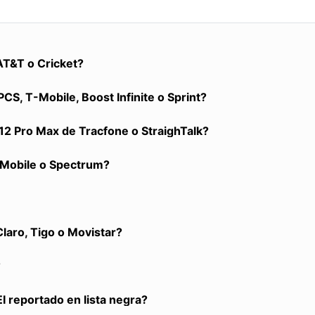
T&T o Cricket?
S, T-Mobile, Boost Infinite o Sprint?
2 Pro Max de Tracfone o StraighTalk?
y Mobile o Spectrum?
aro, Tigo o Movistar?
?
I reportado en lista negra?