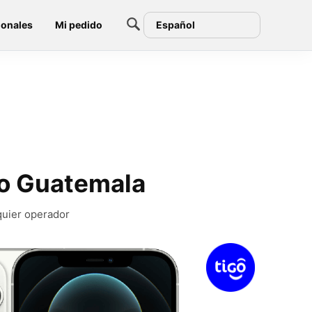
ionales
Mi pedido
Español
go Guatemala
quier operador