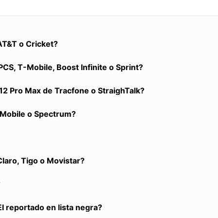
T&T o Cricket?
S, T-Mobile, Boost Infinite o Sprint?
2 Pro Max de Tracfone o StraighTalk?
y Mobile o Spectrum?
aro, Tigo o Movistar?
?
I reportado en lista negra?