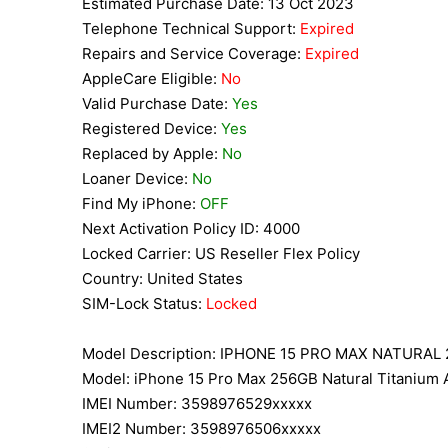
Estimated Purchase Date: 13 Oct 2023
Telephone Technical Support:
Expired
Repairs and Service Coverage:
Expired
AppleCare Eligible:
No
Valid Purchase Date:
Yes
Registered Device:
Yes
Replaced by Apple:
No
Loaner Device:
No
Find My iPhone:
OFF
Next Activation Policy ID: 4000
Locked Carrier: US Reseller Flex Policy
Country: United States
SIM-Lock Status:
Locked
Model Description: IPHONE 15 PRO MAX NATURA
Model: iPhone 15 Pro Max 256GB Natural Titanium
IMEI Number: 3598976529xxxxx
IMEI2 Number: 3598976506xxxxx