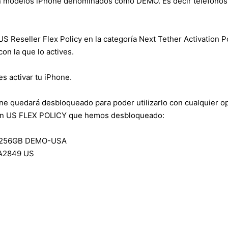
n modelos iPhone denominados como DEMO. Es decir teléfonos 
 Reseller Flex Policy en la categoría Next Tether Activation Po
on la que lo actives.
s activar tu iPhone.
one quedará desbloqueado para poder utilizarlo con cualquier 
on US FLEX POLICY que hemos desbloqueado:
L 256GB DEMO-USA
 A2849 US