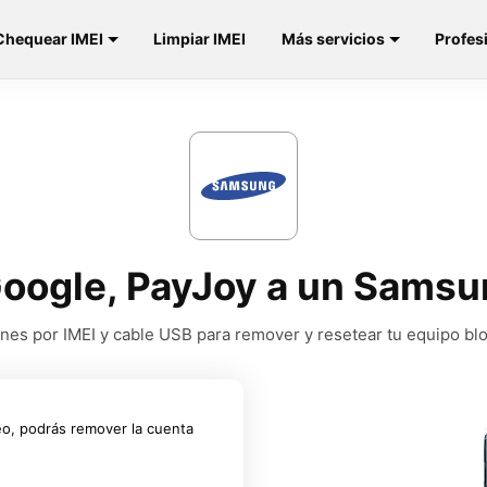
Chequear IMEI
Limpiar IMEI
Más servicios
Profes
Google, PayJoy a un Samsu
nes por IMEI y cable USB para remover y resetear tu equipo b
eo, podrás remover la cuenta