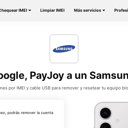
Chequear IMEI
Limpiar IMEI
Más servicios
Profes
oogle, PayJoy a un Samsu
nes por IMEI y cable USB para remover y resetear tu equipo b
ueo, podrás remover la cuenta