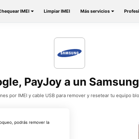
Chequear IMEI
Limpiar IMEI
Más servicios
Profes
ogle, PayJoy a un Samsung
nes por IMEI y cable USB para remover y resetear tu equipo b
loqueo, podrás remover la