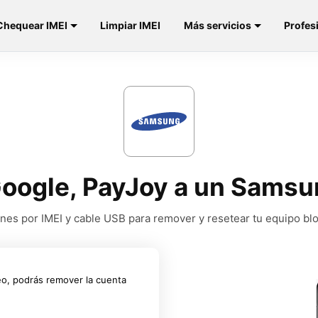
Chequear IMEI
Limpiar IMEI
Más servicios
Profes
Google, PayJoy a un Sams
nes por IMEI y cable USB para remover y resetear tu equipo b
eo, podrás remover la cuenta