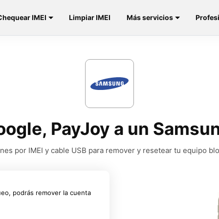
Chequear IMEI
Limpiar IMEI
Más servicios
Profes
oogle, PayJoy a un Samsu
nes por IMEI y cable USB para remover y resetear tu equipo b
ueo, podrás remover la cuenta