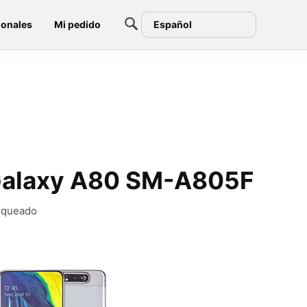
ionales
Mi pedido
Español
 Galaxy A80 SM-A805F
loqueado