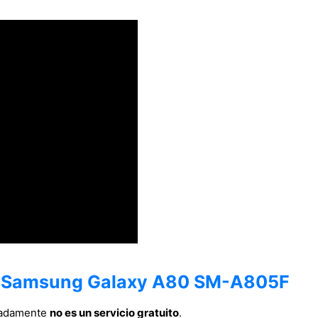
un Samsung Galaxy A80 SM-A805F
nadamente
no es un servicio gratuito
.