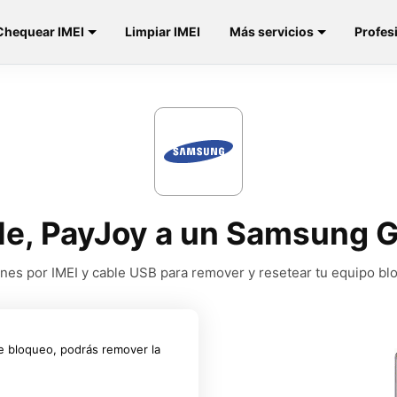
Chequear IMEI
Limpiar IMEI
Más servicios
Profes
gle, PayJoy a un Samsung
nes por IMEI y cable USB para remover y resetear tu equipo b
e bloqueo, podrás remover la