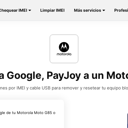
Chequear IMEI
Limpiar IMEI
Más servicios
Profes
a Google, PayJoy a un Mo
nes por IMEI y cable USB para remover y resetear tu equipo b
gle de tu Motorola Moto G85 o