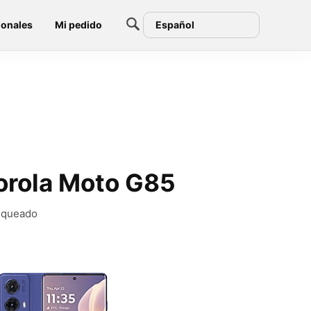
ionales
Mi pedido
Español
torola Moto G85
loqueado