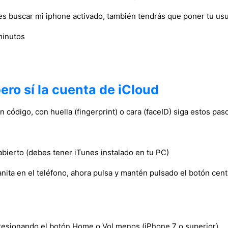
 tienes buscar mi iphone activado, también tendrás que poner tu u
minutos
ero sí la cuenta de iCloud
n código, con huella (fingerprint) o cara (faceID) siga estos pas
abierto (debes tener iTunes instalado en tu PC)
nita en el teléfono, ahora pulsa y mantén pulsado el botón cen
presionando el botón Home o Vol menos (iPhone 7 o superior)