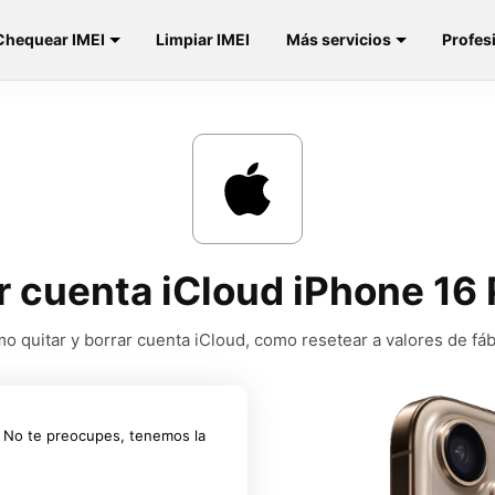
Chequear IMEI
Limpiar IMEI
Más servicios
Profes
r cuenta iCloud iPhone 16
o quitar y borrar cuenta iCloud, como resetear a valores de fáb
? No te preocupes, tenemos la