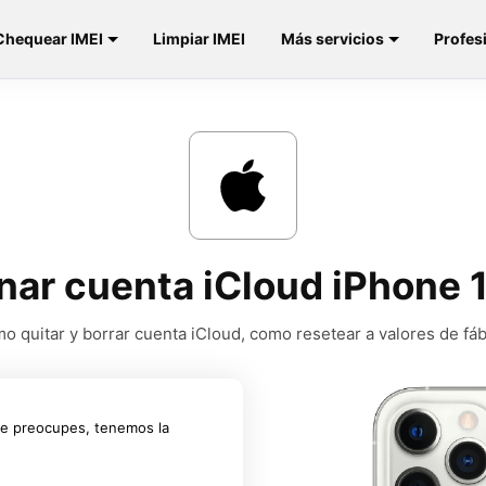
Chequear IMEI
Limpiar IMEI
Más servicios
Profes
nar cuenta iCloud iPhone 
o quitar y borrar cuenta iCloud, como resetear a valores de fáb
te preocupes, tenemos la