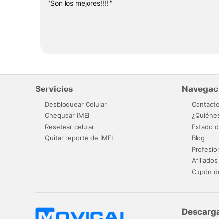
"Son los mejores!!!!!"
Servicios
Navegac
Desbloquear Celular
Contact
Chequear IMEI
¿Quiéne
Resetear celular
Estado d
Quitar reporte de IMEI
Blog
Profesio
Afiliados
Cupón d
Descarga