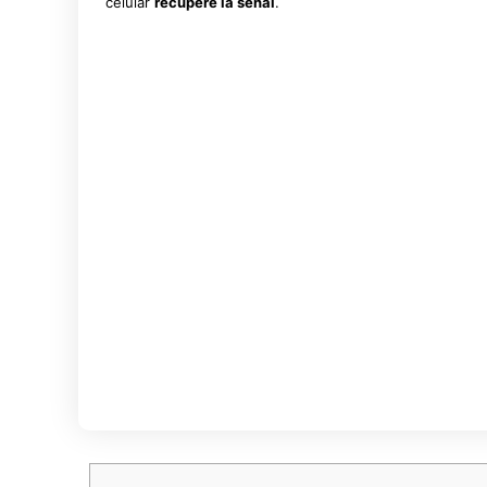
celular
recupere la señal
.