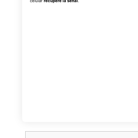
celular
recupere la señal
.