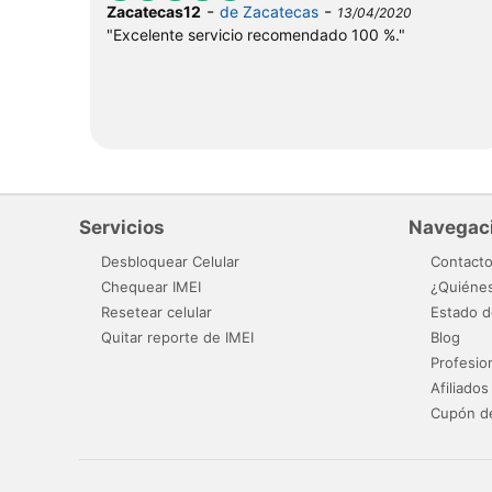
-
-
Zacatecas12
de Zacatecas
13/04/2020
"Excelente servicio recomendado 100 %."
Servicios
Navegac
Desbloquear Celular
Contact
Chequear IMEI
¿Quiéne
Resetear celular
Estado d
Quitar reporte de IMEI
Blog
Profesio
Afiliados
Cupón d