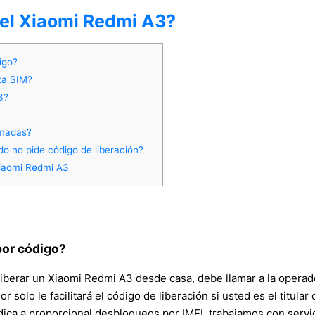
del Xiaomi Redmi A3?
igo?
ta SIM?
3?
amadas?
o no pide código de liberación?
Xiaomi Redmi A3
por código?
iberar un Xiaomi Redmi A3 desde casa, debe llamar a la operado
dor solo le facilitará el código de liberación si usted es el titul
ca a proporcional desbloqueos por IMEI, trabajamos con servid