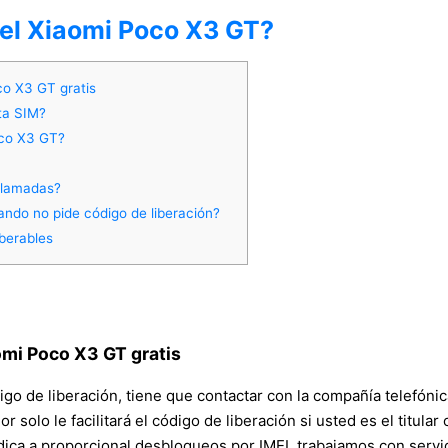
del Xiaomi Poco X3 GT?
co X3 GT gratis
ta SIM?
Poco X3 GT?
llamadas?
ndo no pide código de liberación?
berables
omi Poco X3 GT gratis
igo de liberación, tiene que contactar con la compañía telefónic
dor solo le facilitará el código de liberación si usted es el titul
ca a proporcional desbloqueos por IMEI, trabajamos con servid