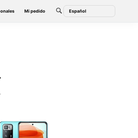
ionales
Mi pedido
Español
T
r