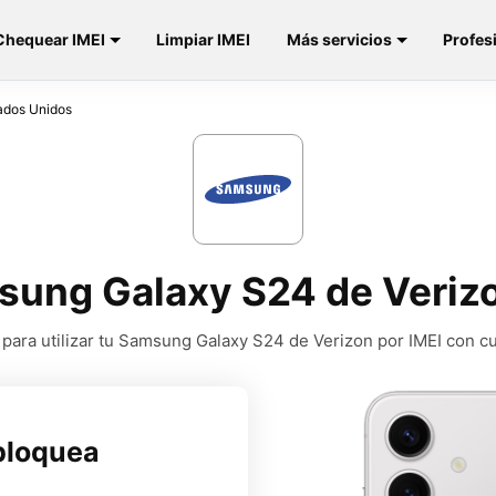
Chequear IMEI
Limpiar IMEI
Más servicios
Profes
ados Unidos
ung Galaxy S24 de Veriz
ara utilizar tu Samsung Galaxy S24 de Verizon por IMEI con c
bloquea