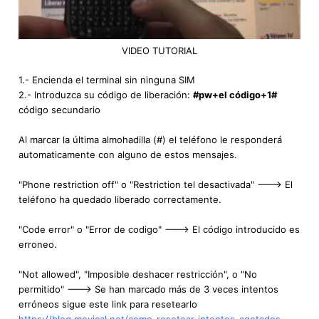
VIDEO TUTORIAL
1.- Encienda el terminal sin ninguna SIM
2.- Introduzca su código de liberación:
#pw+el código+1#
código secundario
Al marcar la última almohadilla (#) el teléfono le responderá
automaticamente con alguno de estos mensajes.
"Phone restriction off" o "Restriction tel desactivada" ---> El
teléfono ha quedado liberado correctamente.
"Code error" o "Error de codigo" ---> El código introducido es
erroneo.
"Not allowed", "Imposible deshacer restricción", o "No
permitido" ---> Se han marcado más de 3 veces intentos
erróneos sigue este link para resetearlo
https://blog.movical.net/como-resetear-intentos-agotados-