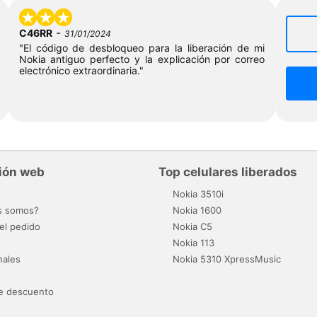
-
C46RR
31/01/2024
"El código de desbloqueo para la liberación de mi
Nokia antiguo perfecto y la explicación por correo
electrónico extraordinaria."
ión web
Top celulares liberados
o
Nokia 3510i
s somos?
Nokia 1600
el pedido
Nokia C5
Nokia 113
nales
Nokia 5310 XpressMusic
e descuento