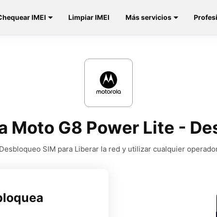
Chequear IMEI
Limpiar IMEI
Más servicios
Profes
la Moto G8 Power Lite - De
Desbloqueo SIM para Liberar la red y utilizar cualquier operado
bloquea