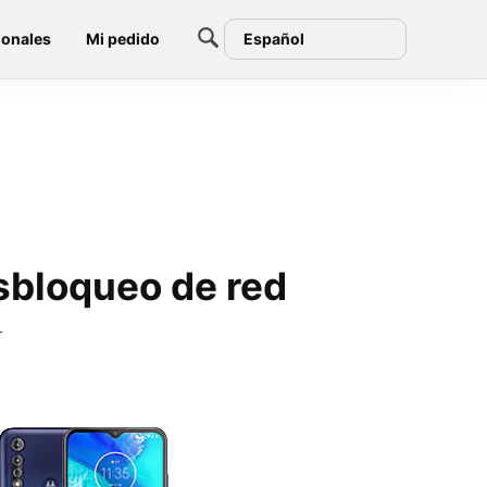
ionales
Mi pedido
Español
sbloqueo de red
r