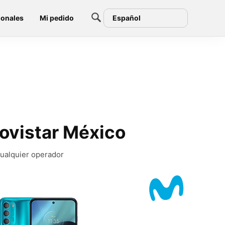
ionales
Mi pedido
Español
ovistar México
cualquier operador