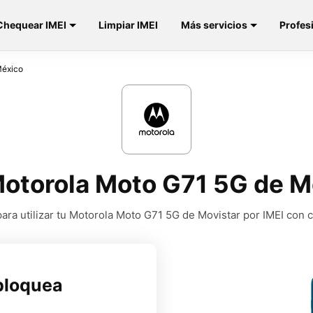
Chequear IMEI
Limpiar IMEI
Más servicios
Profes
México
otorola Moto G71 5G de M
ra utilizar tu Motorola Moto G71 5G de Movistar por IMEI con 
bloquea