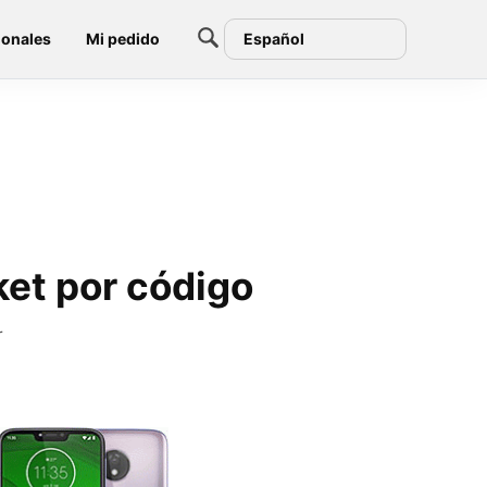
ionales
Mi pedido
Español
ket por código
r