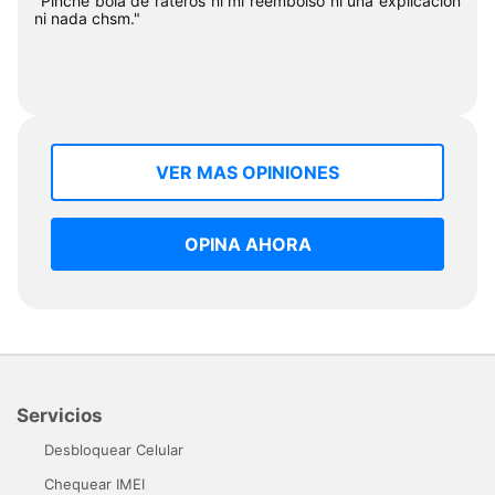
"Pinche bola de rateros ni mi reembolso ni una explicación
ni nada chsm."
VER MAS OPINIONES
OPINA AHORA
Servicios
Desbloquear Celular
Chequear IMEI