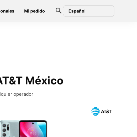
ionales
Mi pedido
Español
AT&T México
lquier operador