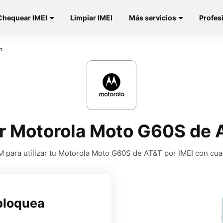
Chequear IMEI
Limpiar IMEI
Más servicios
Profes
o
r Motorola Moto G60S de 
 para utilizar tu Motorola Moto G60S de AT&T por IMEI con cua
bloquea