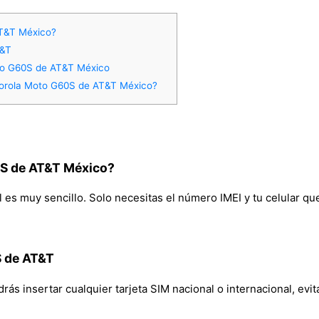
T&T México?
T&T
oto G60S de AT&T México
torola Moto G60S de AT&T México?
S de AT&T México?
s muy sencillo. Solo necesitas el número IMEI y tu celular qued
S de AT&T
s insertar cualquier tarjeta SIM nacional o internacional, evita