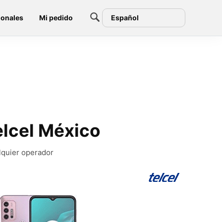
ionales
Mi pedido
Español
lcel México
lquier operador