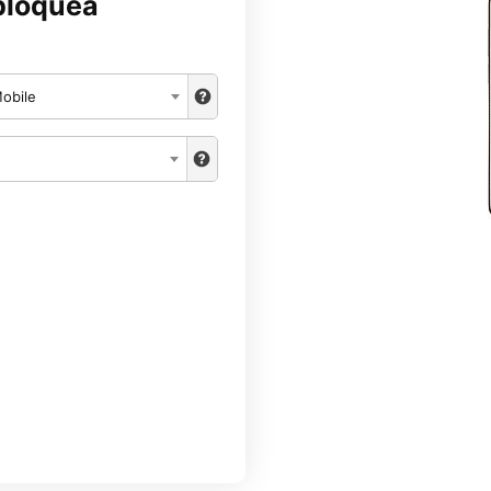
bloquea
obile