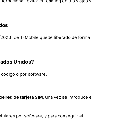
ternacional, evitar el roaming en tus viajes y
idos
G (2023) de T-Mobile quede liberado de forma
tados Unidos?
 código o por software.
e red de tarjeta SIM
, una vez se introduce el
lulares por software, y para conseguir el