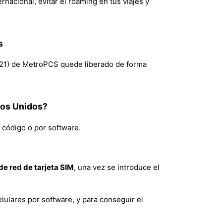
nacional, evitar el roaming en tus viajes y
s
2021) de MetroPCS quede liberado de forma
dos Unidos?
 código o por software.
e red de tarjeta SIM
, una vez se introduce el
lulares por software, y para conseguir el