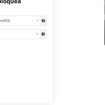
bloquea
troPCS