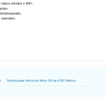
e datos móviles o WiFi.
quipo.
 desbloqueado.
r operador.
s
Desbloquear Motorola Moto E6 de AT&T México