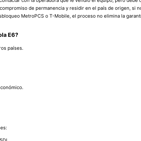
ontactar con la operadora que le vendió el equipo, pero debe cu
de compromiso de permanencia y residir en el país de origen, si
bloqueo MetroPCS o T-Mobile, el proceso no elimina la garantí
ola E6?
ros países.
económico.
nes:
05DL