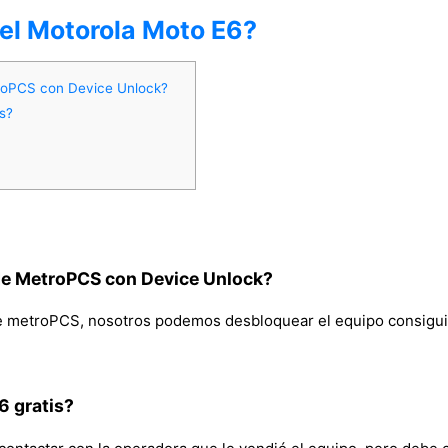
del Motorola Moto E6?
roPCS con Device Unlock?
s?
de MetroPCS con Device Unlock?
de metroPCS, nosotros podemos desbloquear el equipo consiguie
6 gratis?