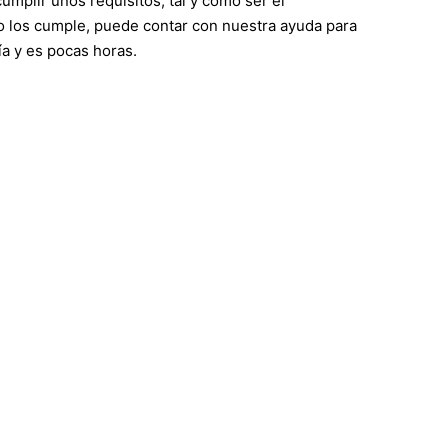
mplir unos requisitos, tal y como ser el
 no los cumple, puede contar con nuestra ayuda para
a y es pocas horas.