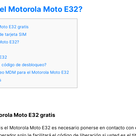
del Motorola Moto E32?
Moto E32 gratis
de tarjeta SIM
 Moto E32?
 E32
ta código de desbloqueo?
ueo MDM para el Motorola Moto E32
s
orola Moto E32 gratis
atis el Motorola Moto E32 es necesario ponerse en contacto con 
 operador solo le facilitará el código de liberación si usted es el