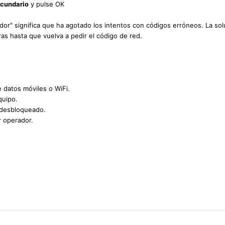
ecundario
y pulse OK
uidor" significa que ha agotado los intentos con códigos erróneos. La sol
as hasta que vuelva a pedir el código de red.
e datos móviles o WiFi.
quipo.
 desbloqueado.
r operador.