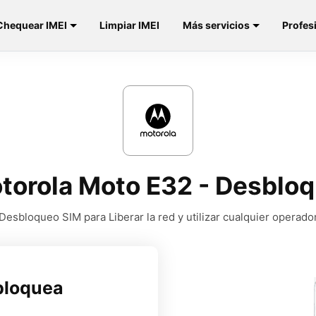
Chequear IMEI
Limpiar IMEI
Más servicios
Profes
otorola Moto E32 - Desbloq
Desbloqueo SIM para Liberar la red y utilizar cualquier operado
bloquea