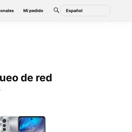
ionales
Mi pedido
Español
ueo de red
r