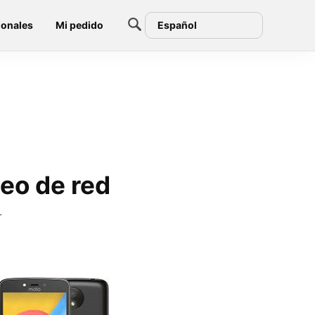
ionales
Mi pedido
Español
eo de red
r