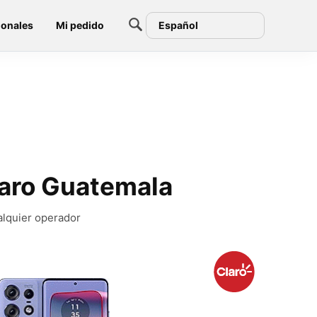
ionales
Mi pedido
Español
laro Guatemala
alquier operador