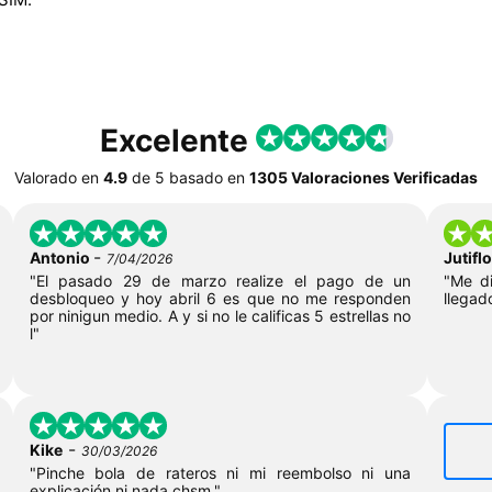
Excelente
Valorado en
4.9
de
5
basado en
1305 Valoraciones Verificadas
-
Antonio
Jutif
7/04/2026
"El pasado 29 de marzo realize el pago de un
"Me di
desbloqueo y hoy abril 6 es que no me responden
llegad
por ninigun medio. A y si no le calificas 5 estrellas no
l"
-
Kike
30/03/2026
"Pinche bola de rateros ni mi reembolso ni una
explicación ni nada chsm."