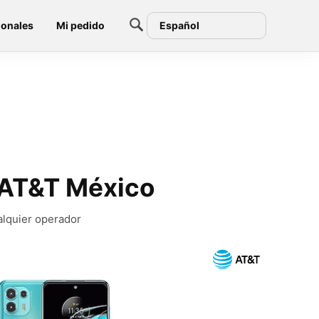
ionales
Mi pedido
Español
 AT&T México
alquier operador