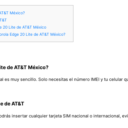
 AT&T México?
AT&T
e 20 Lite de AT&T México
orola Edge 20 Lite de AT&T México?
ite de AT&T México?
 es muy sencillo. Solo necesitas el número IMEI y tu celular qu
te de AT&T
rás insertar cualquier tarjeta SIM nacional o internacional, evi