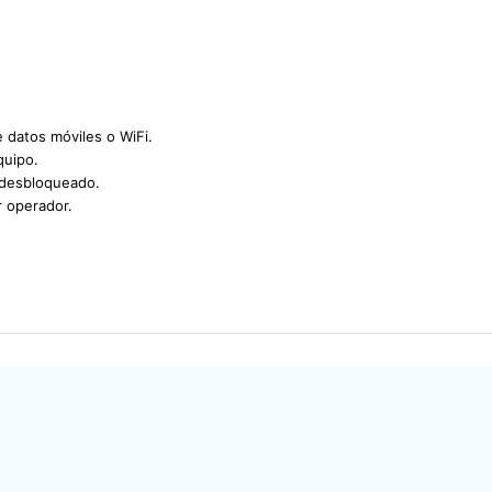
e datos móviles o WiFi.
quipo.
 desbloqueado.
r operador.