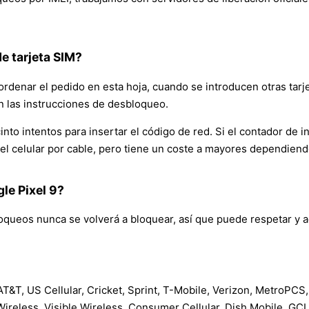
e tarjeta SIM?
rdenar el pedido en esta hoja, cuando se introducen otras tarje
n las instrucciones de desbloqueo.
nto intentos para insertar el código de red. Si el contador de i
ar el celular por cable, pero tiene un coste a mayores dependie
gle Pixel 9?
queos nunca se volverá a bloquear, así que puede respetar y ac
&T, US Cellular, Cricket, Sprint, T-Mobile, Verizon, MetroPCS,
 Wireless, Visible Wireless, Consumer Cellular, Dish Mobile, GCI