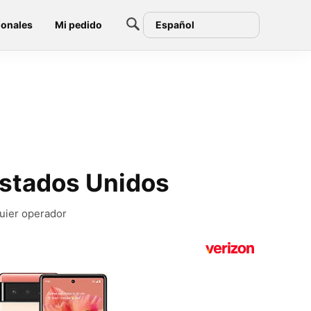
ionales
Mi pedido
Español
Estados Unidos
quier operador