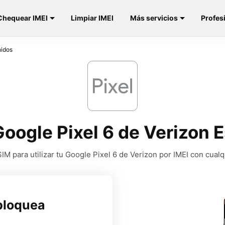
Chequear IMEI
Limpiar IMEI
Más servicios
Profes
nidos
oogle Pixel 6 de Verizon 
M para utilizar tu Google Pixel 6 de Verizon por IMEI con cual
bloquea