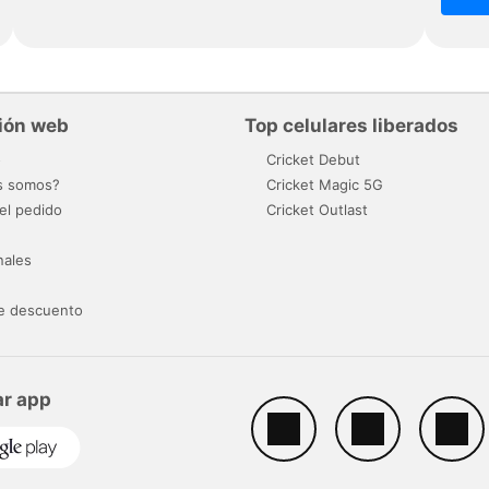
ión web
Top celulares liberados
o
Cricket Debut
s somos?
Cricket Magic 5G
el pedido
Cricket Outlast
nales
e descuento
r app