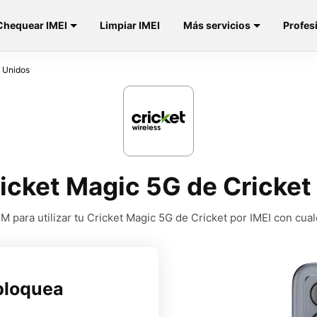
Chequear IMEI
Limpiar IMEI
Más servicios
Profes
s Unidos
icket Magic 5G de Cricket
 para utilizar tu Cricket Magic 5G de Cricket por IMEI con cua
bloquea