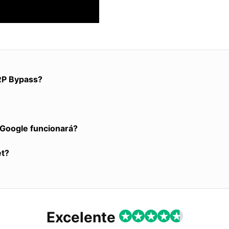
RP Bypass?
a Google funcionará?
et?
Excelente