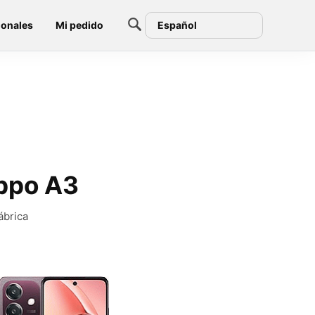
ionales
Mi pedido
Español
Oppo A3
ábrica