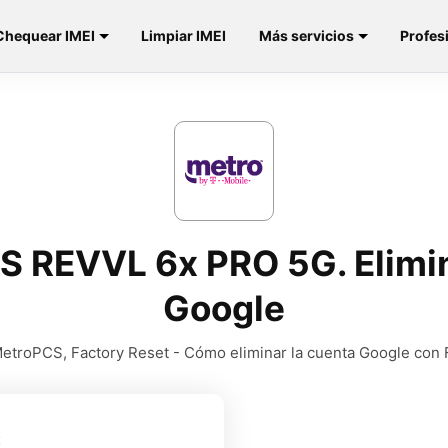
Chequear IMEI
Limpiar IMEI
Más servicios
Profes
 REVVL 6x PRO 5G. Elimin
Google
etroPCS, Factory Reset - Cómo eliminar la cuenta Google con
t