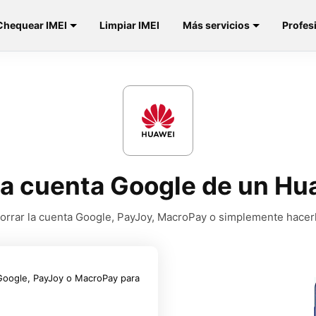
Chequear IMEI
Limpiar IMEI
Más servicios
Profes
a cuenta Google de un Hu
borrar la cuenta Google, PayJoy, MacroPay o simplemente hacerle
 Google, PayJoy o MacroPay para