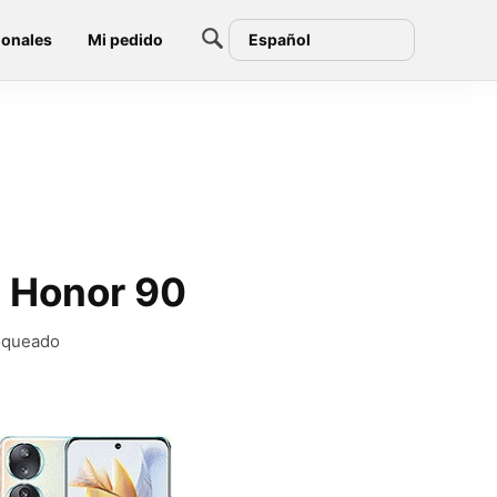
ionales
Mi pedido
Español
n Honor 90
loqueado