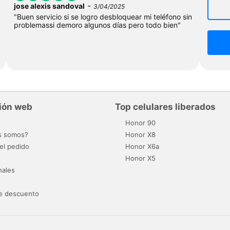
-
jose alexis sandoval
3/04/2025
"Buen servicio si se logro desbloquear mi teléfono sin
problemassi demoro algunos días pero todo bien"
ión web
Top celulares liberados
o
Honor 90
s somos?
Honor X8
el pedido
Honor X6a
Honor X5
nales
e descuento