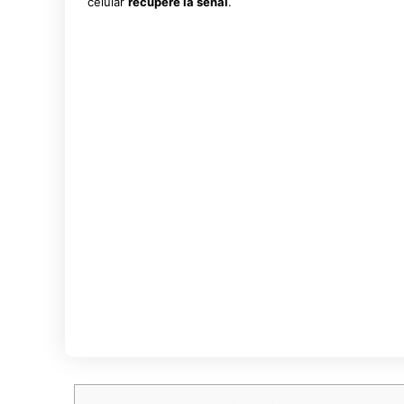
celular
recupere la señal
.