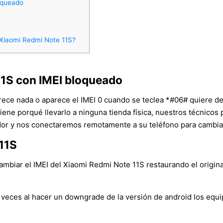
oqueado
 Xiaomi Redmi Note 11S?
11S con IMEI bloqueado
arece nada o aparece el IMEI 0 cuando se teclea *#06# quiere d
tiene porqué llevarlo a ninguna tienda física, nuestros técnico
r y nos conectaremos remotamente a su teléfono para cambiar e
11S
biar el IMEI del Xiaomi Redmi Note 11S restaurando el original,
veces al hacer un downgrade de la versión de android los equ