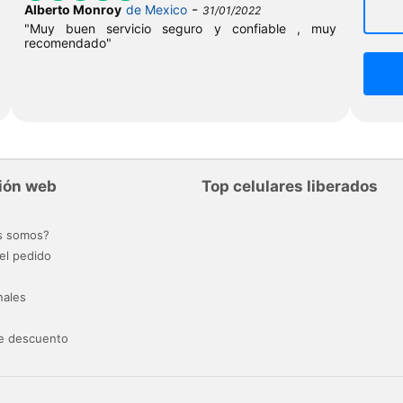
-
Alberto Monroy
de Mexico
31/01/2022
"Muy buen servicio seguro y confiable , muy
recomendado"
ión web
Top celulares liberados
o
s somos?
el pedido
nales
e descuento