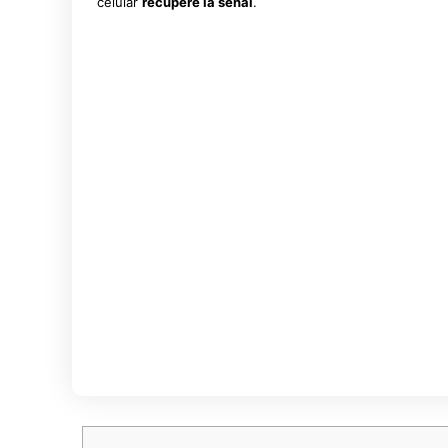
celular
recupere la señal
.