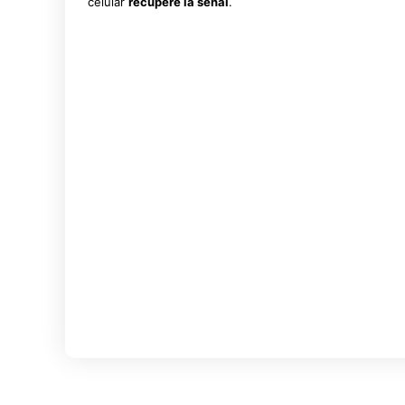
celular
recupere la señal
.