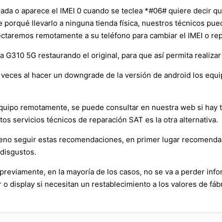
nada o aparece el IMEI 0 cuando se teclea *#06# quiere decir q
ne porqué llevarlo a ninguna tienda física, nuestros técnicos p
ctaremos remotamente a su teléfono para cambiar el IMEI o repa
G310 5G restaurando el original, para que así permita realizar 
veces al hacer un downgrade de la versión de android los equ
l equipo remotamente, se puede consultar en nuestra web si hay
tos servicios técnicos de reparación SAT es la otra alternativa.
ueno seguir estas recomendaciones, en primer lugar recomend
 disgustos.
reviamente, en la mayoría de los casos, no se va a perder info
o display si necesitan un restablecimiento a los valores de fábr