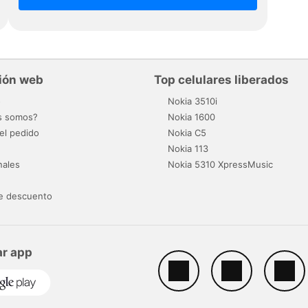
ión web
Top celulares liberados
o
Nokia 3510i
s somos?
Nokia 1600
el pedido
Nokia C5
Nokia 113
nales
Nokia 5310 XpressMusic
e descuento
r app