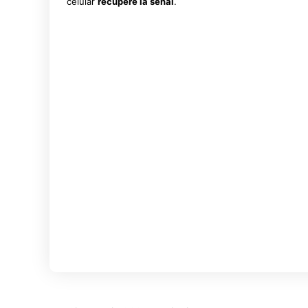
celular
recupere la señal
.