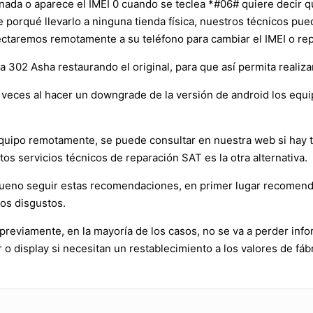
 nada o aparece el IMEI 0 cuando se teclea *#06# quiere decir 
ne porqué llevarlo a ninguna tienda física, nuestros técnicos p
ctaremos remotamente a su teléfono para cambiar el IMEI o repa
302 Asha restaurando el original, para que así permita realizar
veces al hacer un downgrade de la versión de android los equ
l equipo remotamente, se puede consultar en nuestra web si hay
tos servicios técnicos de reparación SAT es la otra alternativa.
 bueno seguir estas recomendaciones, en primer lugar recomen
ros disgustos.
reviamente, en la mayoría de los casos, no se va a perder info
o display si necesitan un restablecimiento a los valores de fábr