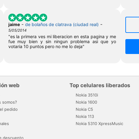
-
-
jaime
de bolaños de clatrava (ciudad real)
5/05/2014
"es la primera ves mi liberacion en esta pagina y me
fue muy bien y sin ningun problema asi que yo
votaria 10 puntos pero no me lo deja"
ión web
Top celulares liberados
o
Nokia 3510i
s somos?
Nokia 1600
el pedido
Nokia C5
Nokia 113
nales
Nokia 5310 XpressMusic
e descuento