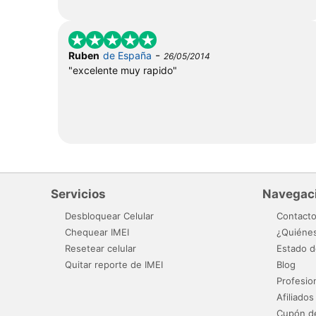
-
Ruben
de España
26/05/2014
"excelente muy rapido"
Servicios
Navegac
Desbloquear Celular
Contact
Chequear IMEI
¿Quiéne
Resetear celular
Estado d
Quitar reporte de IMEI
Blog
Profesio
Afiliados
Cupón d